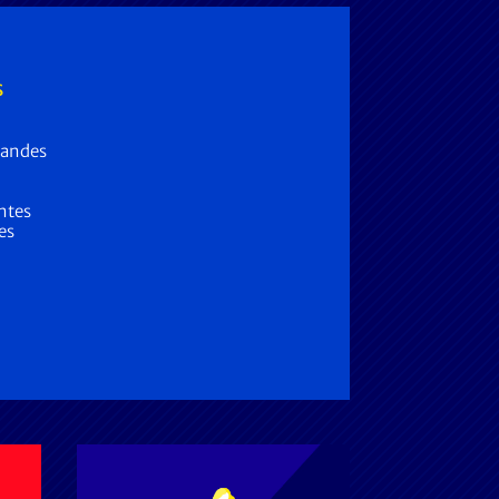
S
randes
entes
es