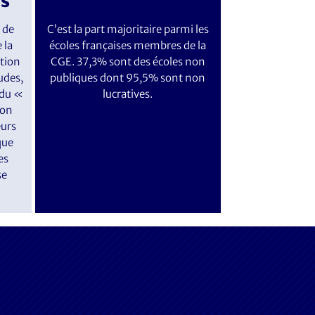
is
 de
C’est la part majoritaire parmi les
 la
écoles françaises membres de la
rtion
CGE. 37,3% sont des écoles non
udes,
publiques dont 95,5% sont non
 du «
lucratives.
son
eurs
que
es
se