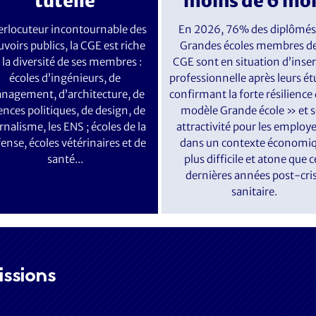
tutelle
moins de 6 mo
erlocuteur incontournable des
En 2026, 76% des diplômés
voirs publics, la CGE est riche
Grandes écoles membres de
 la diversité de ses membres :
CGE sont en situation d’inse
écoles d’ingénieurs, de
professionnelle après leurs ét
nagement, d’architecture, de
confirmant la forte résilience
ences politiques, de design, de
modèle Grande école » et 
rnalisme, les ENS ; écoles de la
attractivité pour les employ
ense, écoles vétérinaires et de
dans un contexte économi
santé...
plus difficile et atone que c
dernières années post-cri
sanitaire.
ssions