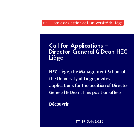
HEC - Ecole de Gestion de l'Université de Liège
Call for Applications –
Director General & Dean HEC
Liège
HEC Liège, the Management School of
the University of Liège, invites
applications for the position of Director
General & Dean. This position offers
Découvrir
19 Juin 2026
