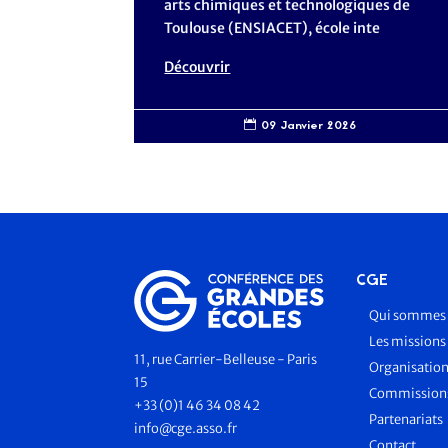
arts chimiques et technologiques de
Toulouse (ENSIACET), école inte
Découvrir
09 Janvier 2026

CGE
Qui sommes 
Les missions
11, rue Carrier-Belleuse - Paris
Organisatio
15
Commissions
+33 (0)1 46 34 08 42
Partenariats
info@cge.asso.fr
Contact