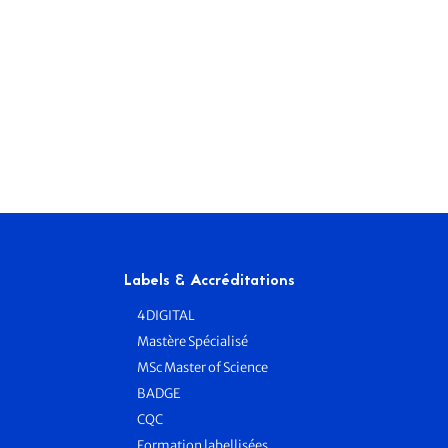
Labels & Accréditations
4DIGITAL
Mastère Spécialisé
MSc Master of Science
BADGE
e
CQC
Formation labellisées