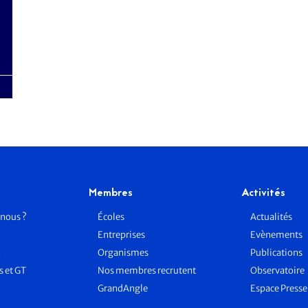
Membres
Activités
nous ?
Écoles
Actualités
Entreprises
Evènements
n
Organismes
Publications
 et GT
Nos membres recrutent
Observatoire
GrandAngle
Espace Press