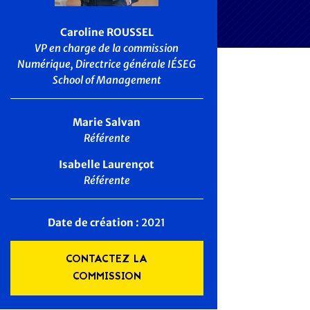
Caroline ROUSSEL
VP en charge de la commission
Numérique, Directrice générale IÉSEG
School of Management
Marie Salvan
Référente
Isabelle Laurençot
Référente
Date de création :
2021
CONTACTEZ LA
COMMISSION