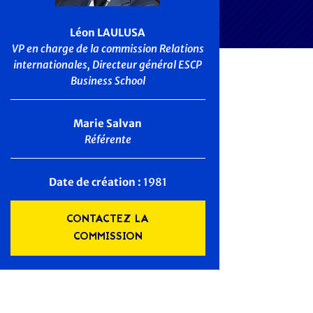
Léon LAULUSA
VP en charge de la commission Relations
internationales, Directeur général ESCP
Business School
Marie Salvan
Référente
Date de création :
1981
CONTACTEZ LA
COMMISSION