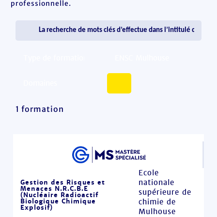
professionnelle.
1 formation
Ecole
nationale
Gestion des Risques et
Menaces N.R.C.B.E
supérieure de
(Nucléaire Radioactif
Biologique Chimique
chimie de
Explosif)
Mulhouse