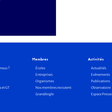
Membres
Activités
nous ?
Écoles
Actualités
Entreprises
Evènements
n
Organismes
Publications
 et GT
Nos membres recrutent
Observatoire
GrandAngle
Espace Press