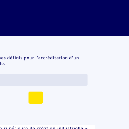
es définis pour l’accréditation d’un
le.
e supérieure de création industrielle -