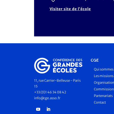
Visiter site de l’école
CGE
Qui sommes 
Les missions
11, rue Carrier-Belleuse - Paris
Organisatio
15
Commissions
+33 (0)1 46 34 08 42
Partenariats
info@cge.asso.fr
Contact