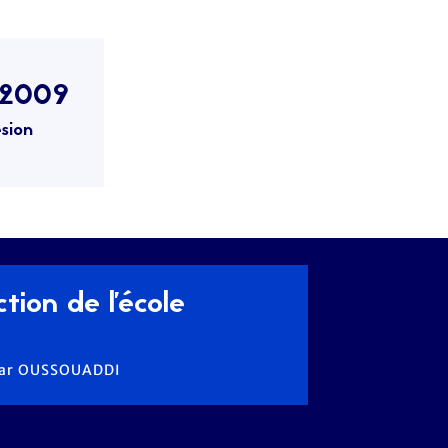
/2009
sion
tion de l'école
Omar OUSSOUADDI