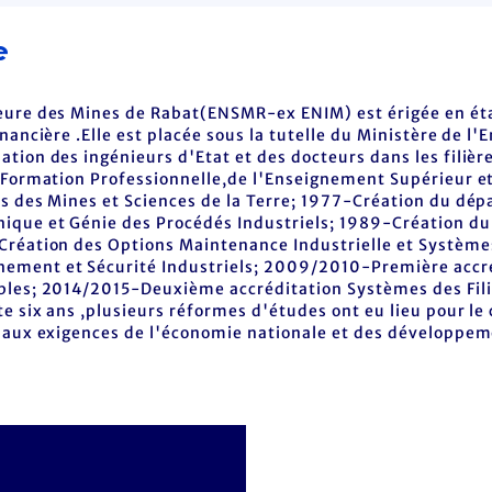
e
eure des Mines de Rabat(ENSMR-ex ENIM) est érigée en éta
nnancière .Elle est placée sous la tutelle du Ministère de 
tion des ingénieurs d'Etat et des docteurs dans les filièr
 Formation Professionnelle,de l'Enseignement Supérieur et
ts des Mines et Sciences de la Terre; 1977-Création du d
ique et Génie des Procédés Industriels; 1989-Création d
Création des Options Maintenance Industrielle et Systèm
ement et Sécurité Industriels; 2009/2010-Première accréd
ables; 2014/2015-Deuxième accréditation Systèmes des Fi
nte six ans ,plusieurs réformes d'études ont eu lieu pour
r aux exigences de l'économie nationale et des développe