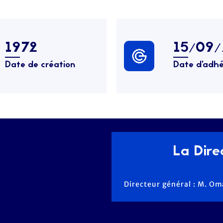
1972
15/09
Date de création
Date d’adhé
La Direc
Directeur général : M. 