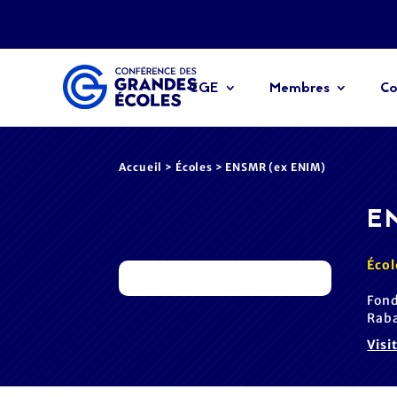
CGE
Membres
Co
Accueil
>
Écoles
> ENSMR (ex ENIM)
E
Écol
Fond
Raba
Visi