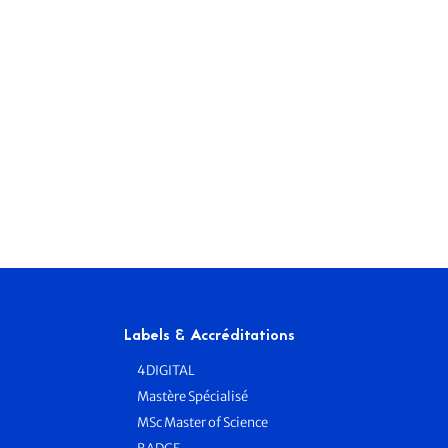
Labels & Accréditations
4DIGITAL
Mastère Spécialisé
MSc Master of Science