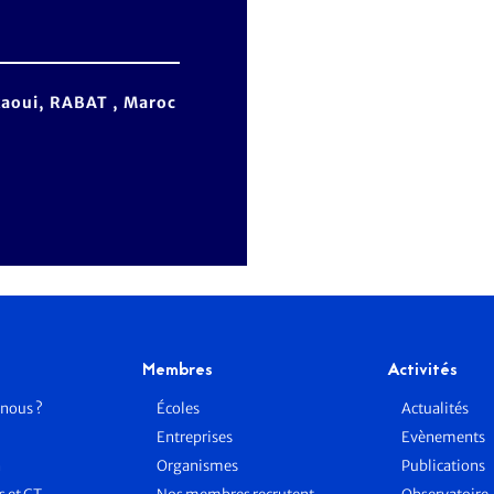
aoui, RABAT , Maroc
Membres
Activités
nous ?
Écoles
Actualités
Entreprises
Evènements
n
Organismes
Publications