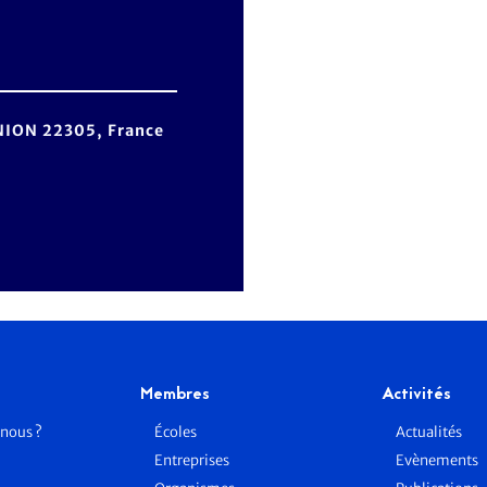
NION 22305, France
Membres
Activités
nous ?
Écoles
Actualités
Entreprises
Evènements