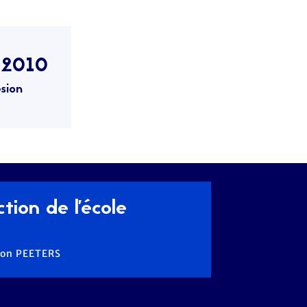
/2010
sion
tion de l'école
imon PEETERS