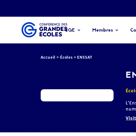
CGE
Membres
Co
Accueil
>
Écoles
> ENSSAT
E
Écol
L’En
numé
Visi