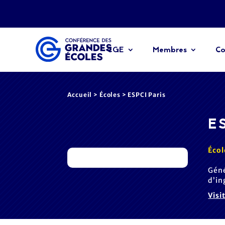
CGE
Membres
Co
Accueil
>
Écoles
> ESPCI Paris
ES
Écol
Géné
d’in
Visi