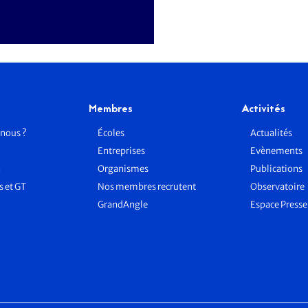
Membres
Activités
nous ?
Écoles
Actualités
Entreprises
Evènements
n
Organismes
Publications
 et GT
Nos membres recrutent
Observatoire
GrandAngle
Espace Press