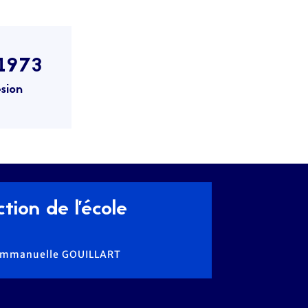
1973
sion
tion de l'école
 Emmanuelle GOUILLART