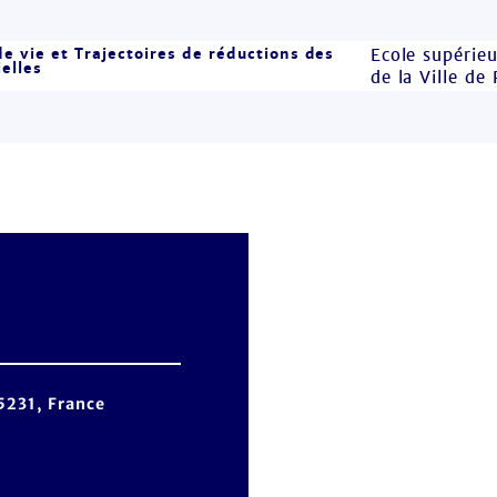
e vie et Trajectoires de réductions des
Ecole supérieu
elles
de la Ville de 
5231, France