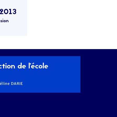
2013
sion
tion de l'école
Céline DARIE