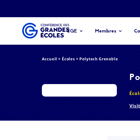
CGE
Membres
Co
Accueil
>
Écoles
> Polytech Grenoble
Po
Écol
Visi