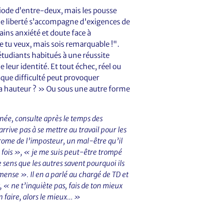
riode d’entre-deux, mais les pousse
t de liberté s’accompagne d'exigences de
ins anxiété et doute face à
ue tu veux, mais sois remarquable !".
étudiants habitués à une réussite
 leur identité. Et tout échec, réel ou
haque difficulté peut provoquer
 la hauteur ? » Ou sous une autre forme
née, consulte après le temps des
’arrive pas à se mettre au travail pour les
drome de l’imposteur, un mal-être qu’il
 fois », « je me suis peut-être trompé
e sens que les autres savent pourquoi ils
mmense ». Il en a parlé au chargé de TD et
, « ne t’inquiète pas, fais de ton mieux
en faire, alors le mieux… »