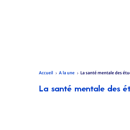
Accueil
A la une
La santé mentale des étu
5
5
La santé mentale des é