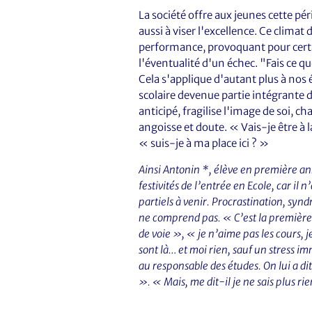
La société offre aux jeunes cette pé
aussi à viser l'excellence. Ce clima
performance, provoquant pour certa
l'éventualité d'un échec. "Fais ce q
Cela s'applique d'autant plus à nos 
scolaire devenue partie intégrante de
anticipé, fragilise l'image de soi, c
angoisse et doute. « Vais-je être à
« suis-je à ma place ici ? »
Ainsi Antonin *, élève en première an
festivités de l’entrée en Ecole, car il n
partiels à venir. Procrastination, syn
ne comprend pas. « C’est la première
de voie », « je n’aime pas les cours, j
sont là… et moi rien, sauf un stress i
au responsable des études. On lui a dit
». « Mais, me dit-il je ne sais plus ri