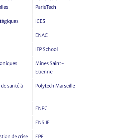
lles
ParisTech
atégiques
ICES
ENAC
IFP School
roniques
Mines Saint-
Etienne
 de santé à
Polytech Marseille
ENPC
ENSIIE
tion de crise
EPF