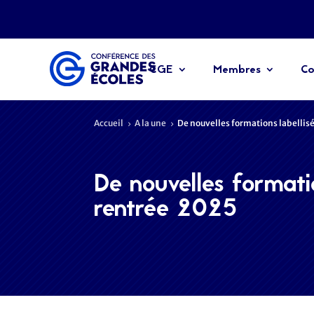
CGE
Membres
Co
Accueil
A la une
De nouvelles formations labellisé
5
5
De nouvelles formatio
rentrée 2025