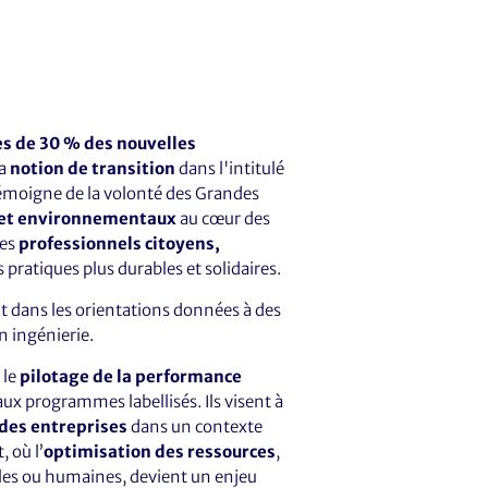
ès de 30 % des nouvelles
la
notion de transition
dans l'intitulé
émoigne de la volonté des Grandes
 et environnementaux
au cœur des
des
professionnels citoyens,
 pratiques plus durables et solidaires.
t dans les orientations données à des
n ingénierie.
 le
pilotage de la performance
x programmes labellisés. Ils visent à
 des entreprises
dans un contexte
 où l’
optimisation des ressources
,
elles ou humaines, devient un enjeu