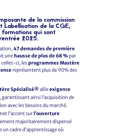
omposante de la commission
t Labellisation de la CGE,
s formations qui sont
e rentrée 2025.
ation,
47 demandes de première
oit une
hausse de plus de 68 %
par
celles-ci, les
programmes Mastère
ience
représentent plus de 90% des
tère Spécialisé®
allie
exigence
, garantissant ainsi l’acquisition de
on avec les besoins du marché.
et l’accent sur
l’ouverture
nement majoritairement dispensé
re un cadre d’apprentissage où