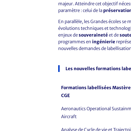
majeur. Atteindre cet objectif néce
paramètre : celui de la
préservatio
En parallèle, les Grandes écoles se
évolutions techniques et technolog
enjeux de
souveraineté
et de
sout
programmes en
ingénierie
représe
nouvelles demandes de labellisation
Les nouvelles formations label
Formations labellisées Mastère
CGE
Aeronautics Operational Sustainm
Aircraft
Analyse de Cycle de vie et Trajecto