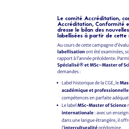
Le comité Accréditation, c
Accréditation, Conformité e
dresse le bilan des nouvelle
labellisées à partir de cett
Au cours de cette campagne d’évalu
labellisation
ont été examinées, s
rapport à l’année précédente. Parmi 
Spécialisé® et MSc–Master of Sc
demandes :
Label historique de la CGE, le
Mas
académique et professionnelle
compétences en parfaite adéquati
Le label
MSc-Master of Science
m
internationale
: avec un enseig
dans une langue étrangère, il off
l’
interculturalité
prédomine.