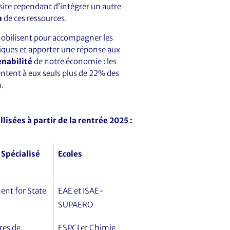
ssite cependant d’intégrer un autre
n
de ces ressources.
 mobilisent pour accompagner les
iques et apporter une réponse aux
enabilité
de notre économie : les
ntent à eux seuls plus de 22% des
.
lisées à partir de la rentrée 2025 :
 Spécialisé
Ecoles
ent for State
EAE et ISAE-
SUPAERO
ires de
ESPCI et Chimie