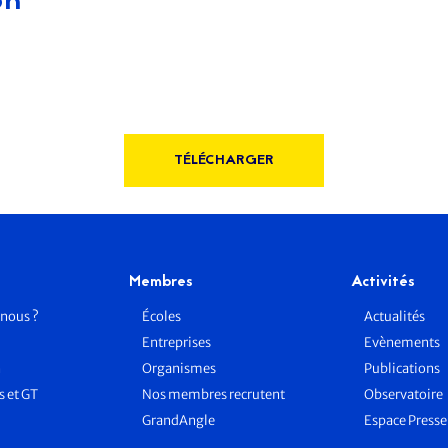
on
TÉLÉCHARGER
Membres
Activités
nous ?
Écoles
Actualités
Entreprises
Evènements
n
Organismes
Publications
 et GT
Nos membres recrutent
Observatoire
GrandAngle
Espace Press