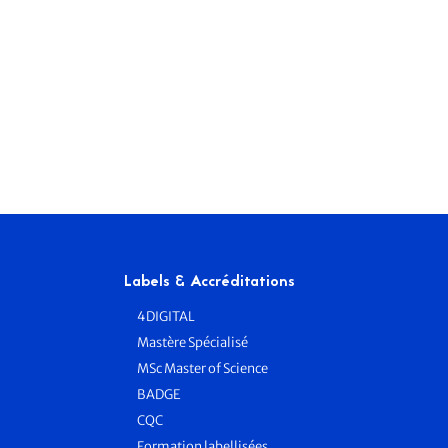
Labels & Accréditations
4DIGITAL
Mastère Spécialisé
MSc Master of Science
BADGE
e
CQC
Formation labellisées