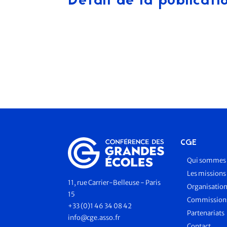
Détail de la publicati
CGE
Qui sommes 
Les missions
11, rue Carrier-Belleuse - Paris
Organisatio
15
Commissions
+33 (0)1 46 34 08 42
Partenariats
info@cge.asso.fr
Contact