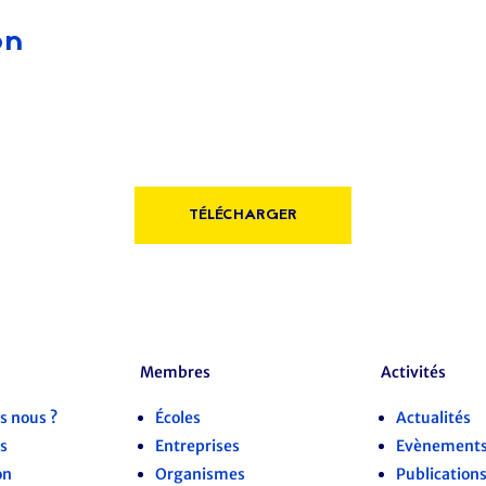
on
TÉLÉCHARGER
Membres
Activités
 nous ?
Écoles
Actualités
s
Entreprises
Evènement
on
Organismes
Publication