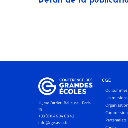
Détail de la publicati
CGE
Qui sommes 
Les missions
11, rue Carrier-Belleuse - Paris
Organisatio
15
Commissions
+33 (0)1 46 34 08 42
Partenariats
info@cge.asso.fr
Contact