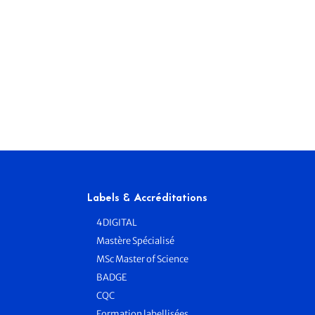
Labels & Accréditations
4DIGITAL
Mastère Spécialisé
MSc Master of Science
BADGE
e
CQC
Formation labellisées