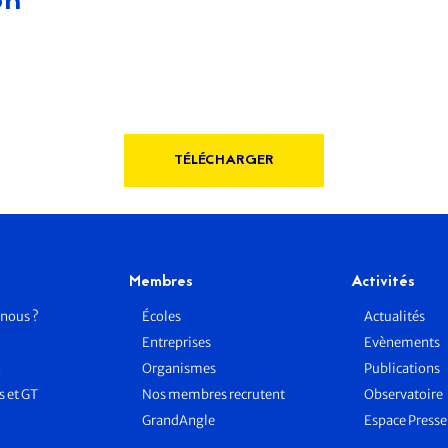
on
TÉLÉCHARGER
Membres
Activités
nous ?
Écoles
Actualités
Entreprises
Evènements
n
Organismes
Publications
 et GT
Nos membres recrutent
Observatoire
GrandAngle
Espace Press