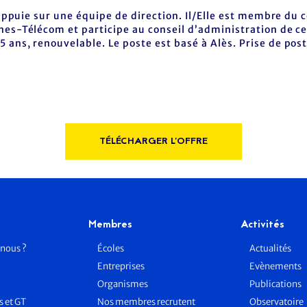
’appuie sur une équipe de direction. Il/Elle est membre du c
nes-Télécom et participe au conseil d’administration de cel
 ans, renouvelable. Le poste est basé à Alès. Prise de po
TÉLÉCHARGER L'OFFRE
Membres
Activités
nous ?
Écoles
Actualités
Entreprises
Evènements
n
Organismes
Publications
 et GT
Nos membres recrutent
Observatoire