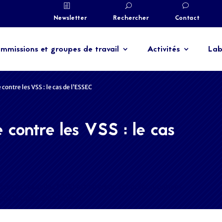
Newsletter
Rechercher
Contact
mmissions et groupes de travail
Activités
Lab
 contre les VSS : le cas de l’ESSEC
 contre les VSS : le cas
xistes et sexuelles (VSS) est au cœur des préoccupations
dans le cadre d’un large…