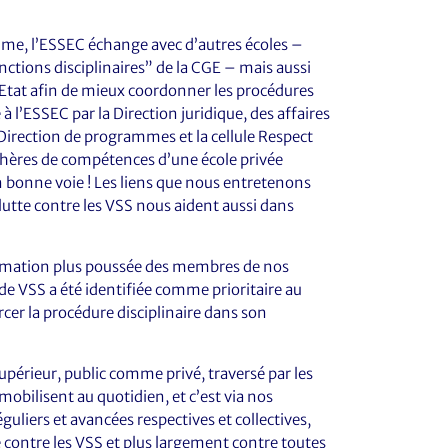
time, l’ESSEC échange avec d’autres écoles –
ctions disciplinaires” de la CGE – mais aussi
 l’Etat afin de mieux coordonner les procédures
é à l’ESSEC par la Direction juridique, des affaires
a Direction de programmes et la cellule Respect
sphères de compétences d’une école privée
bonne voie ! Les liens que nous entretenons
 lutte contre les VSS nous aident aussi dans
formation plus poussée des membres de nos
s de VSS a été identifiée comme prioritaire au
rcer la procédure disciplinaire dans son
érieur, public comme privé, traversé par les
ilisent au quotidien, et c’est via nos
guliers et avancées respectives et collectives,
e contre les VSS et plus largement contre toutes