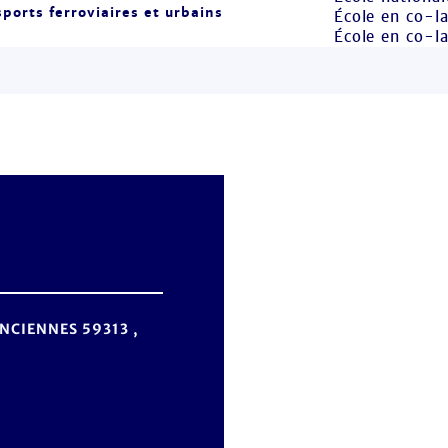
ports ferroviaires et urbains
École en co-l
École en co-la
NCIENNES 59313 ,