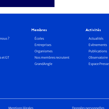
Membres
Activités
nous ?
Écoles
Actualités
Entreprises
Evènements
n
Organismes
Publications
 et GT
Nos membres recrutent
Observatoire
GrandAngle
Espace Press
Mentions légales
Données personnelles