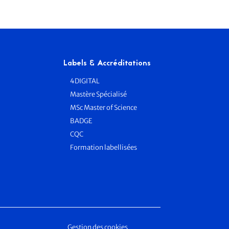
Labels & Accréditations
4DIGITAL
Mastère Spécialisé
MSc Master of Science
BADGE
e
CQC
Formation labellisées
Gestion des cookies