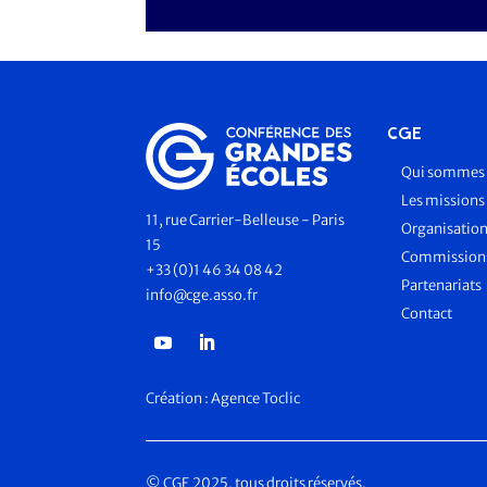
CGE
Qui sommes 
Les missions
11, rue Carrier-Belleuse - Paris
Organisatio
15
Commissions
+33 (0)1 46 34 08 42
Partenariats
info@cge.asso.fr
Contact
Création :
Agence Toclic
© CGE 2025, tous droits réservés.