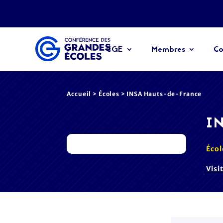
CGE
Membres
Co
Accueil
>
Écoles
> INSA Hauts-de-France
I
Écol
Visi