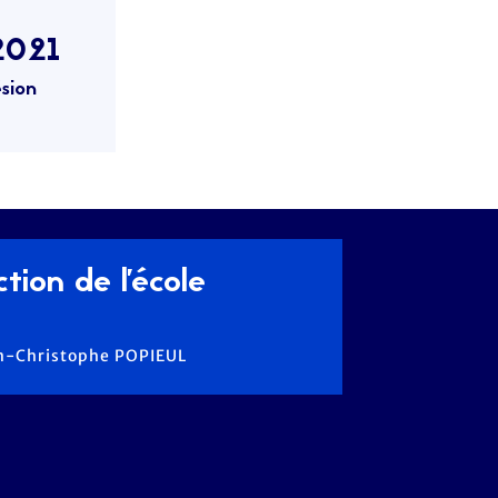
2021
sion
tion de l'école
ean-Christophe POPIEUL