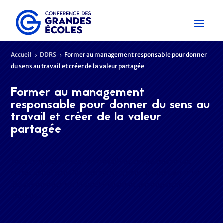
Accueil
DDRS
Former au management responsable pour donner
5
5
du sens au travail et créer de la valeur partagée
Former au management
responsable pour donner du sens au
travail et créer de la valeur
partagée
Tous en quête de sens au travail Le sens au travail fait
certes débat dans les entreprises, pour autant toutes les
études menées sur le sujet indiquent son importance
cruciale…