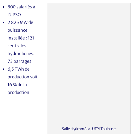
800 salariés à
l’UPSO
2 825 MW de
puissance
installée : 121
centrales
hydrauliques,
73 barrages
6,5 TWh de
production soit
16 % de la
production
Salle Hydroméca, UFPI Toulouse