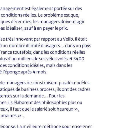
management est également portée sur des
 conditions réelles. Le problème est que,
lques décennies, les managers doivent agir
s idéaliser, sauf à en payer le prix.
 très innovant par rapport au Velib. Il était
ce à un nombre illimité d’usagers… dans un pays
ance toutefois, dans les conditions réelles
plus d’un milliers de ses vélos volés et 3400
es conditions idéales, mais dans les
té l’éponge après 4 mois.
et de managers ne construisent pas de modèles
atiques de business process, ils ont des cadres
attentes sur la demande… Pour les
s, ils élaborent des philosophies plus ou
eux, il faut que le salarié soit heureux »,
s humaines »…
réponse. La meilleure méthode pour enseigner