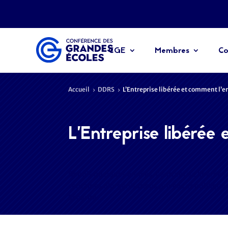
CGE
Membres
Co
Accueil
DDRS
L’Entreprise libérée et comment l’
5
5
L’Entreprise libérée 
Depuis quelques années, l’entreprise libérée 
centaines d’organisations privées et publiques
Sécurité…