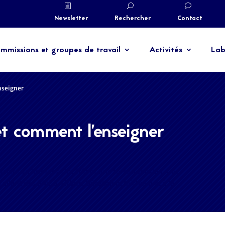
Newsletter
Rechercher
Contact
mmissions et groupes de travail
Activités
Lab
enseigner
et comment l’enseigner
suscite un immense intérêt et une forte adhésion. Des
 allant des PME à Airbus, Décathlon, Michelin et à la