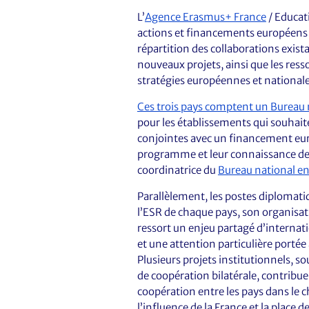
L’
Agence Erasmus+ France
/ Educat
actions et financements européens 
répartition des collaborations exist
nouveaux projets, ainsi que les ress
stratégies européennes et nationale
Ces trois pays comptent un Bureau
pour les établissements qui souhait
conjointes avec un financement euro
programme et leur connaissance des
coordinatrice du
Bureau national e
Parallèlement, les postes diplomat
l’ESR de chaque pays, son organisati
ressort un enjeu partagé d’interna
et une attention particulière portée 
Plusieurs projets institutionnels, s
de coopération bilatérale, contribu
coopération entre les pays dans le 
l’influence de la France et la place d