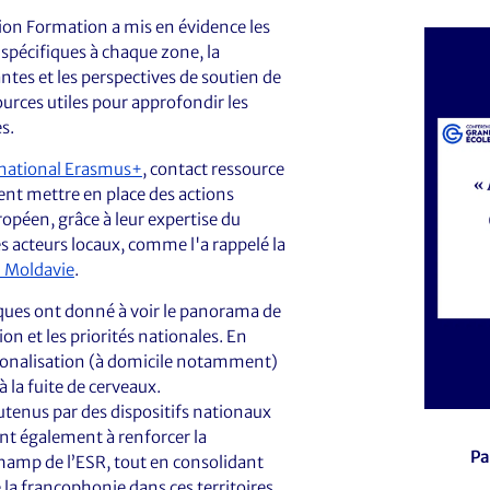
ion Formation a mis en évidence les
spécifiques à chaque zone, la
antes et les perspectives de soutien de
ources utiles pour approfondir les
s.
 national Erasmus+
, contact ressource
ent mettre en place des actions
péen, grâce à leur expertise du
 acteurs locaux, comme l'a rappelé la
n Moldavie
.
iques ont donné à voir le panorama de
on et les priorités nationales. En
tionalisation (à domicile notamment)
à la fuite de cerveaux.
outenus par des dispositifs nationaux
ent également à renforcer la
Pa
champ de l’ESR, tout en consolidant
e la francophonie dans ces territoires.