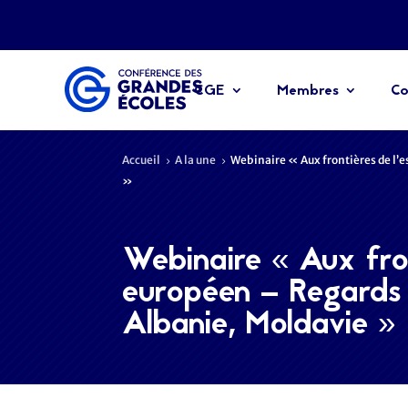
CGE
Membres
Co
Accueil
A la une
Webinaire « Aux frontières de l’
5
5
»
Webinaire « Aux fron
européen – Regards 
Albanie, Moldavie »