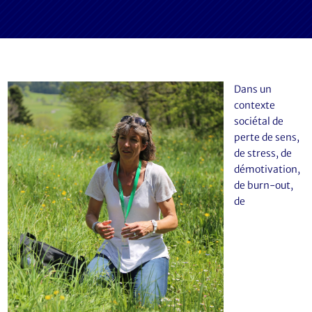
Dans un
contexte
sociétal de
perte de sens,
de stress, de
démotivation,
de burn-out,
de