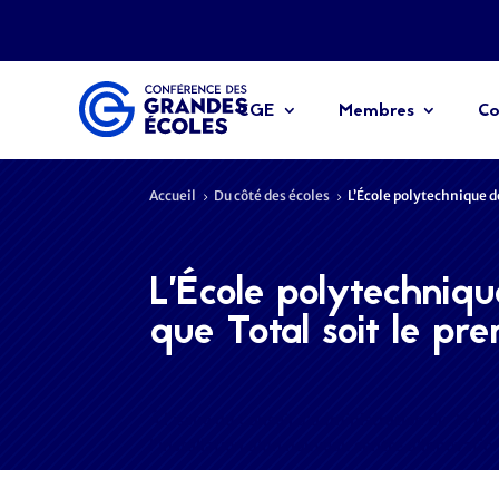
CGE
Membres
Co
Accueil
Du côté des écoles
L’École polytechnique d
5
5
L’École polytechniq
que Total soit le pr
Á l’issue du Conseil d’administration du 25 ju
l’installation d’un nouveau centre d’innovation