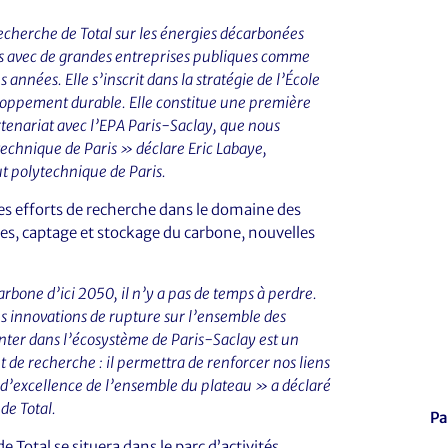
echerche de Total sur les énergies décarbonées
ts avec de grandes entreprises publiques comme
années. Elle s’inscrit dans la stratégie de l’École
oppement durable. Elle constitue une première
rtenariat avec l’EPA Paris-Saclay, que nous
ytechnique de Paris » déclare Eric Labaye,
tut polytechnique de Paris.
 ses efforts de recherche dans le domaine des
ies, captage et stockage du carbone, nouvelles
rbone d’ici 2050, il n’y a pas de temps à perdre.
es innovations de rupture sur l’ensemble des
anter dans l’écosystème de Paris-Saclay est un
 de recherche : il permettra de renforcer nos liens
 d’excellence de l’ensemble du plateau » a déclaré
de Total.
Pa
 Total se situera dans le parc d’activités