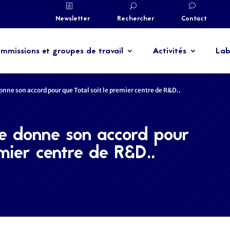
Newsletter
Rechercher
Contact
mmissions et groupes de travail
Activités
Lab
onne son accord pour que Total soit le premier centre de R&D..
ue donne son accord pour
emier centre de R&D..
in 2020, l’École polytechnique a donné son accord pour
 et de recherche de Total, sur le futur parc…