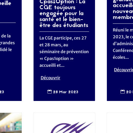
Cpas1Option : La
ille
accueil
CGE toujours
nouvea
engagée pour la
membr
santé et le bien-
être des étudiants
Réuni le 
 de la
2023, le c
La CGE participe, ces 27
grandes
d’adminis
et 28 mars, au
lidé le
Conférenc
séminaire de prévention
écoles...
« Cpas1option »
accueilli et...
Découvri
Découvrir
23
28 Mar 2023
20 

