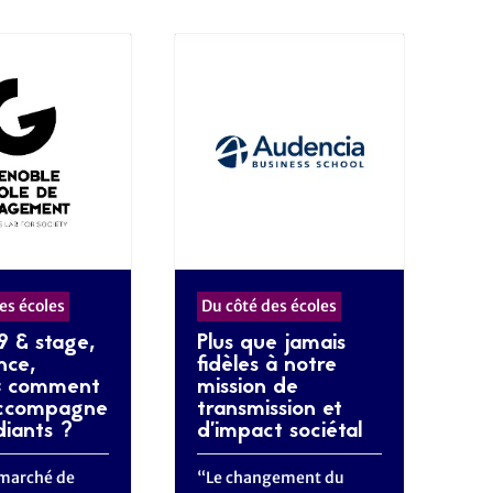
es écoles
Du côté des écoles
9 & stage,
Plus que jamais
nce,
fidèles à notre
 : comment
mission de
ccompagne
transmission et
diants ?
d’impact sociétal
 marché de
“Le changement du