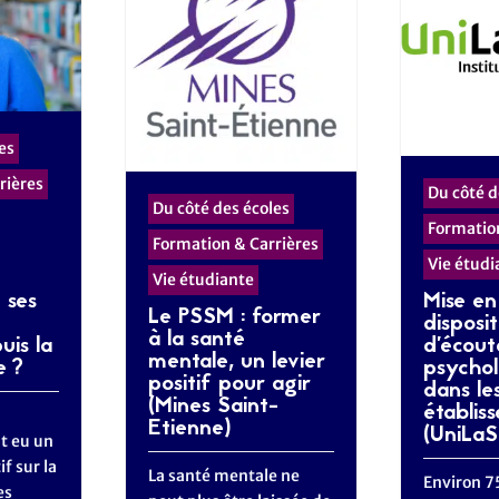
es
rières
Du côté d
Du côté des écoles
Formation
Formation & Carrières
Vie étudi
Vie étudiante
Mise en
 ses
Le PSSM : former
disposit
à la santé
d’écout
uis la
mentale, un levier
psycho
e ?
positif pour agir
dans le
(Mines Saint-
établis
Etienne)
(UniLaS
t eu un
f sur la
La santé mentale ne
Environ 7
es