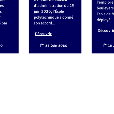
l’emploi e
des
d'administration du 25
boulevers
s
juin 2020, l'École
Ecole de
n
polytechnique a donné
déployé...
par...
son accord...
Découvri
Découvrir
18 
20
26 Juin 2020

